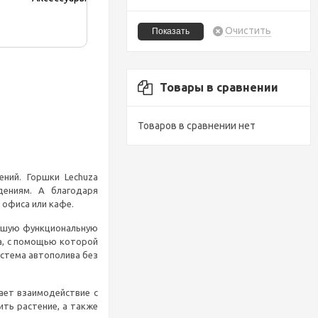
Очистить
Товары в сравнении
Товаров в сравнении нет
ний. Горшки Lechuza
дениям. А благодаря
 офиса или кафе.
рошую функциональную
а, с помощью которой
истема автополива без
ает взаимодействие с
ть растение, а также