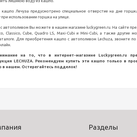
лить лишнюю воду из кашпо.
х кашпо Лечуза предусмотрено специальное отверстие на дне горшк
при использовании горшка на улице.
 с автополивом Вы можете в нашем магазине luckygreen.ru. На сайте п
o, Classico, Cube, Quadro LS, Maxi-Cubi и Mini-Cubi, а также другие м
талоге. Для приобретения кашпо с автополивом Lechuza, звоните по
нлайн.
нимание на то, что в интернет-магазине Luckygreen.ru пр
укция LECHUZA. Рекомендуем купить эти кашпо только в про
р в нашем. Остерегайтесь подделок!
мпания
Разделы