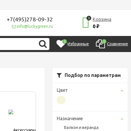
+7(495)278-09-32
0
Корзина
0
info@luckygreen.ru
₽
0
0
Избранные
Сравнение
Подбор по параметрам
Цвет
Назначение
Балкон и веранда