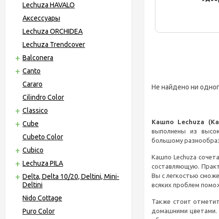
Lechuza HAVALO
Аксессуары
Lechuza ORCHIDEA
Lechuza Trendcover
Balconera
Canto
Cararo
Не найдено ни одног
Cilindro Color
Classico
Кашпо Lechuza (К
Cube
выполнены из высок
Cubeto Color
большому разнообрази
Cubico
Кашпо Lechuza сочет
Lechuza PILA
составляющую. Практ
Вы с легкостью сможе
Delta, Delta 10/20, Deltini, Mini-
Deltini
всяких проблем помож
Nido Cottage
Также стоит отметит
Puro Color
домашними цветами. 