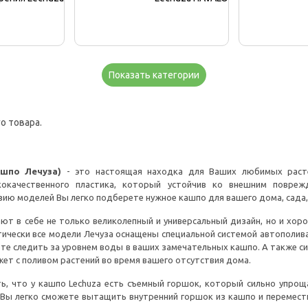
Показать категории
о товара.
ашпо Лечуза)
- это настоящая находка для Ваших любимых расте
окачественного пластика, который устойчив ко внешним повреж
ю моделей Вы легко подберете нужное кашпо для вашего дома, сада,
ают в себе не только великолепный и универсальный дизайн, но и хо
ически все модели Лечуза оснащены специальной системой автополив
те следить за уровнем воды в ваших замечательных кашпо. А также с
ет с поливом растений во время вашего отсутствия дома.
ь, что у кашпо Lechuza есть съемный горшок, который сильно упрощ
Вы легко сможете вытащить внутренний горшок из кашпо и перемести