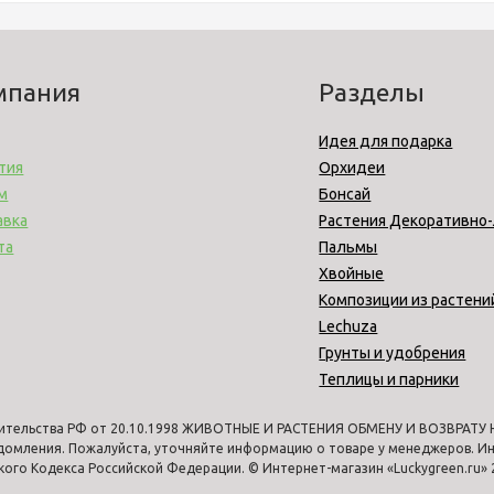
мпания
Разделы
Идея для подарка
тия
Орхидеи
м
Бонсай
авка
Растения Декоративно
та
Пальмы
Хвойные
Композиции из растени
Lechuza
Грунты и удобрения
Теплицы и парники
ительства РФ от 20.10.1998 ЖИВОТНЫЕ И РАСТЕНИЯ ОБМЕНУ И ВОЗВРАТУ НЕ
едомления. Пожалуйста, уточняйте информацию о товаре у менеджеров. Ин
го Кодекса Российской Федерации. © Интернет-магазин «Luckygreen.ru» 