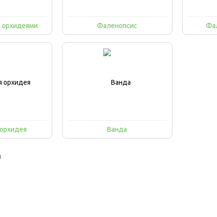
с орхидеями
Фаленопсис
Фа
 орхидея
Ванда
и