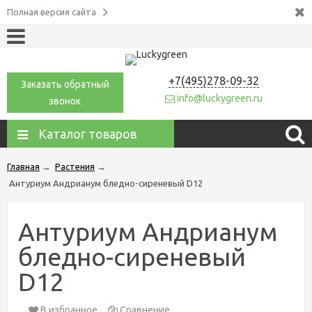
Полная версия сайта
+7(495)278-09-32
Заказать обратный
info@luckygreen.ru
звонок
Каталог товаров
Главная
→
Растения
→
Антуриум Андрианум бледно-сиреневый D12
Антуриум Андрианум
бледно-сиреневый
D12
В избранное
Сравнение