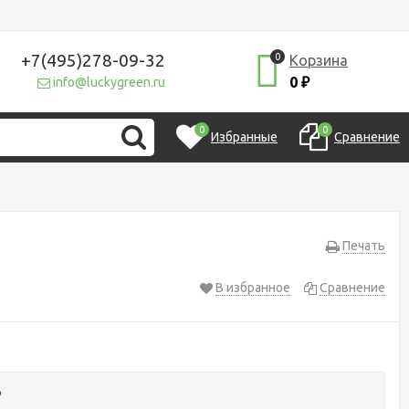
+7(495)278-09-32
0
Корзина
0
info@luckygreen.ru
₽
0
0
Избранные
Сравнение
Печать
В избранное
Сравнение
₽