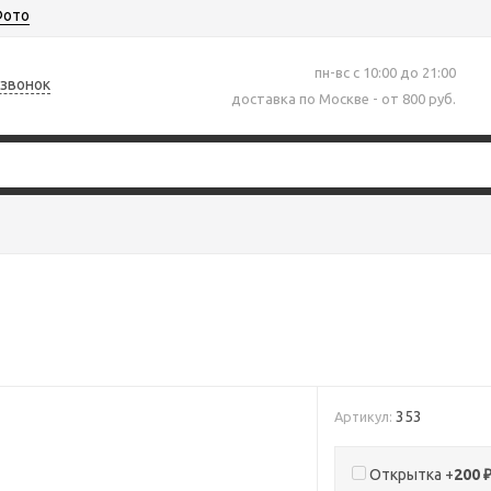
ото
пн-вс с 10:00 до 21:00
 звонок
доставка по Москве - от 800 руб.
353
Артикул:
Открытка +
200