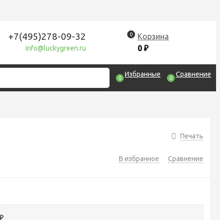
+7(495)278-09-32
0
Корзина
0
₽
info@luckygreen.ru
Избранные
Сравнение
0
0
Печать
В избранное
Сравнение
₽