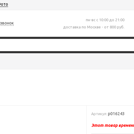
ото
пн-вс с 10:00 до 21:00
 звонок
доставка по Москве - от 800 руб.
р016243
Артикул:
Этот товар временн