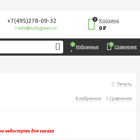
+7(495)278-09-32
0
Корзина
0
info@luckygreen.ru
₽
0
0
Избранные
Сравнение
Печать
В избранное
Сравнение
о недоступен для заказа