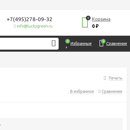
+7(495)278-09-32
0
Корзина
0
info@luckygreen.ru
₽
0
0
Избранные
Сравнение
Печать
В избранное
Сравнение
₽