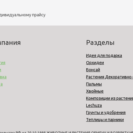
ндивидуальному прайсу
мпания
Разделы
Идея для подарка
тия
Орхидеи
м
Бонсай
вка
Растения Декоративно
та
Пальмы
Хвойные
Композиции из растени
Lechuza
Грунты и удобрения
Теплицы и парники
тельства РФ от 20.10.1998 ЖИВОТНЫЕ И РАСТЕНИЯ ОБМЕНУ И ВОЗВРАТУ НЕ 