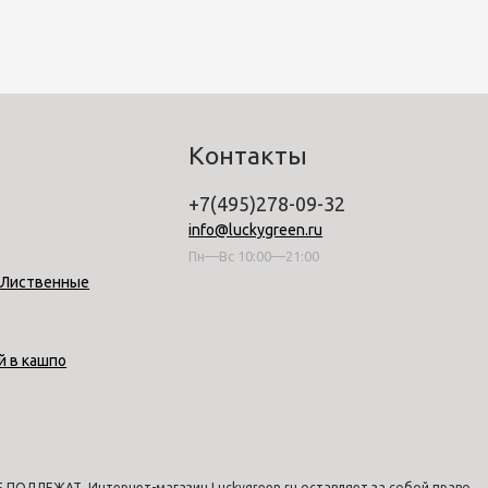
Контакты
+7(495)278-09-32
info@luckygreen.ru
Пн—Вс 10:00—21:00
-Лиственные
й в кашпо
ПОДЛЕЖАТ. Интернет-магазин Luckygreen.ru оставляет за собой право