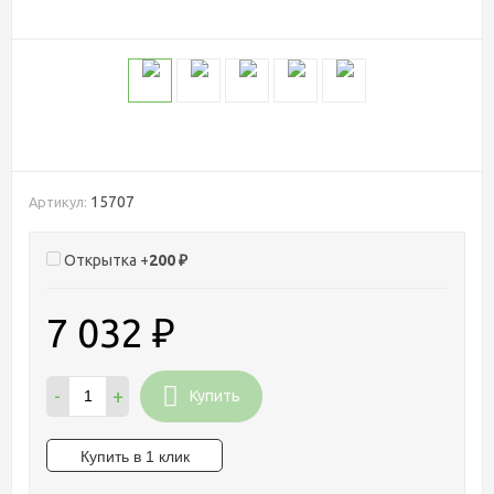
15707
Артикул:
Открытка +
200
₽
7 032
₽
-
+
Купить