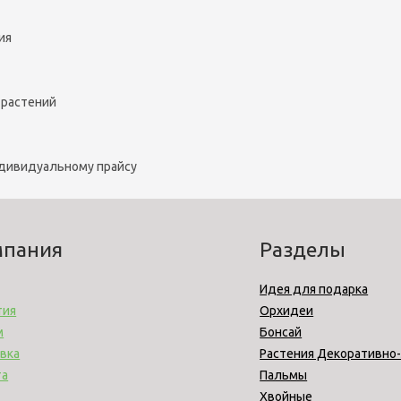
ия
 растений
ндивидуальному прайсу
мпания
Разделы
Идея для подарка
тия
Орхидеи
м
Бонсай
вка
Растения Декоративно
та
Пальмы
Хвойные