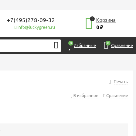
+7(495)278-09-32
0
Корзина
0
info@luckygreen.ru
₽
0
0
Избранные
Сравнение
Печать
В избранное
Сравнение
₽