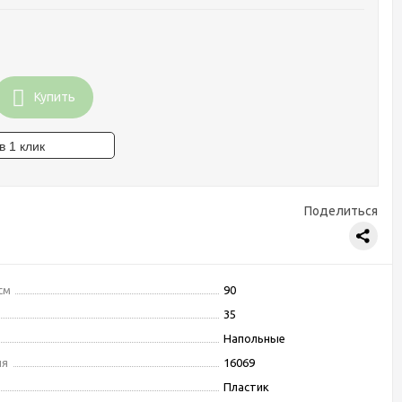
Купить
Поделиться
см
90
35
Напольные
ля
16069
Пластик