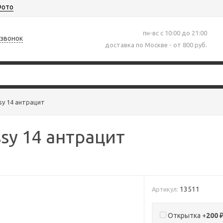
ото
пн-вс с 10:00 до 21:00
 звонок
доставка по Москве - от 800 руб.
sy 14 антрацит
sy 14 антрацит
13511
Артикул:
Открытка +
200