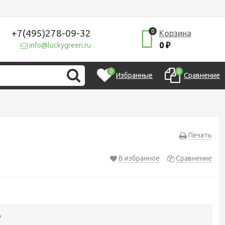
+7(495)278-09-32
0
Корзина
0
info@luckygreen.ru
₽
0
0
Избранные
Сравнение
Печать
В избранное
Сравнение
₽