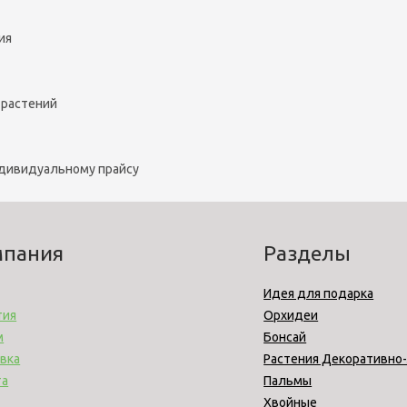
ия
 растений
ндивидуальному прайсу
мпания
Разделы
Идея для подарка
тия
Орхидеи
м
Бонсай
вка
Растения Декоративно
та
Пальмы
Хвойные