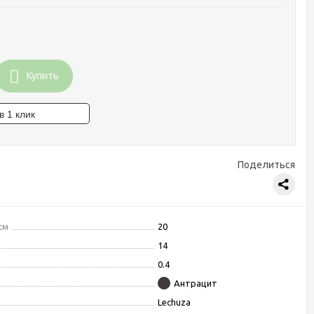
Купить
Поделиться
см
20
14
0.4
Антрацит
Lechuza