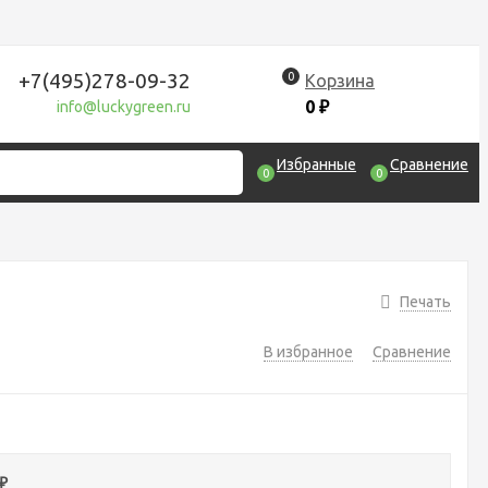
+7(495)278-09-32
0
Корзина
0
₽
info@luckygreen.ru
Избранные
Сравнение
0
0
Печать
В избранное
Сравнение
₽