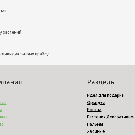
ния
у растений
индивидуальному прайсу
мпания
Разделы
Идея для подарка
тия
Орхидеи
м
Бонсай
авка
Растения Декоративно
та
Пальмы
Хвойные