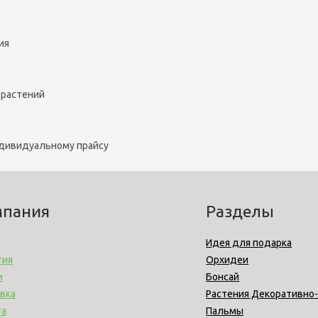
ия
 растений
ндивидуальному прайсу
мпания
Разделы
Идея для подарка
тия
Орхидеи
м
Бонсай
вка
Растения Декоративно
та
Пальмы