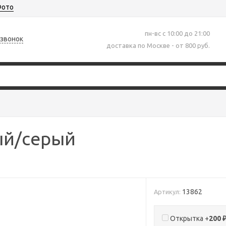
ото
пн-вс с 10:00 до 21:00
 звонок
доставка по Москве - от 800 руб.
ый/серый
13862
Артикул:
Открытка +
200