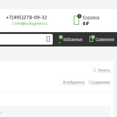
+7(495)278-09-32
0
Корзина
0
info@luckygreen.ru
₽
0
0
Избранные
Сравнение
Печать
В избранное
Сравнение
₽