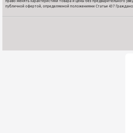
право менять характеристики товара и цены без предварительного ув
публичной офертой, определяемой положениями Статьи 437 Гражданско