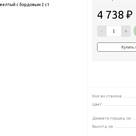
4 738
₽
-
+
Кол-во стволов
Цвет
Диаметр горшка, см
Высота, см