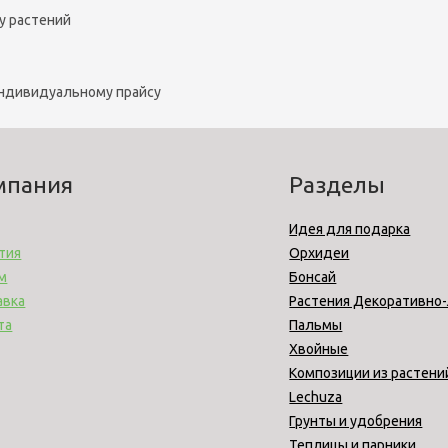
у растений
индивидуальному прайсу
мпания
Разделы
Идея для подарка
тия
Орхидеи
м
Бонсай
авка
Растения Декоративно
та
Пальмы
Хвойные
Композиции из растени
Lechuza
Грунты и удобрения
Теплицы и парники