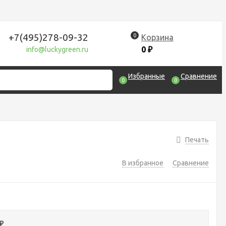
+7(495)278-09-32
0
Корзина
0
₽
info@luckygreen.ru
Избранные
Сравнение
0
0
Печать
В избранное
Сравнение
₽