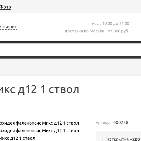
Фото
пн-вс с 10:00 до 21:00
й звонок
доставка по Москве - от 800 руб.
кс д12 1 ствол
о00228
Артикул:
Открытка +
200