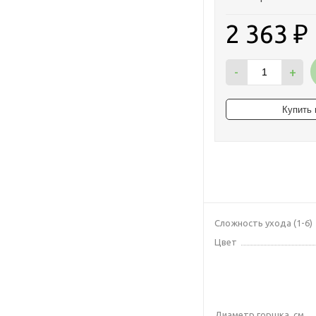
2 363
₽
-
+
Сложность ухода (1-6)
Цвет
Диаметр горшка, см