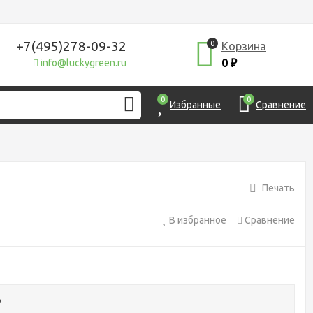
+7(495)278-09-32
0
Корзина
0
info@luckygreen.ru
₽
0
0
Избранные
Сравнение
Печать
В избранное
Сравнение
₽