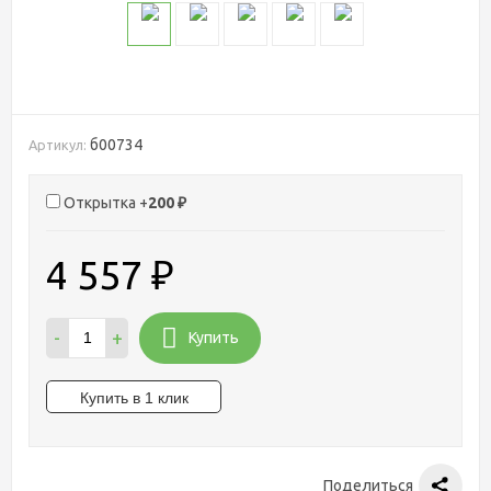
б00734
Артикул:
Открытка +
200
₽
4 557
₽
-
+
Купить
Поделиться