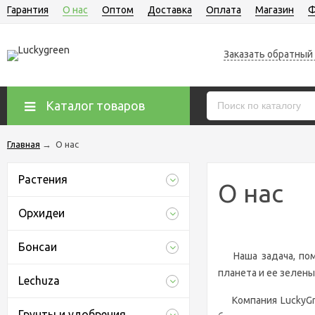
Гарантия
О нас
Оптом
Доставка
Оплата
Магазин
Ф
Заказать обратный
Каталог товаров
Главная
→
О нас
Растения
О нас
Орхидеи
Бонсаи
Наша задача, помо
планета и ее зелен
Lechuza
Компания LuckyGree
Грунты и удобрения