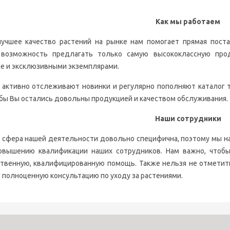
Как мы работаем
ее качество растений на рынке нам помогает прямая постав
 возможность предлагать только самую высококлассную про
ле и эксклюзивными экземплярами.
ктивно отслеживают новинки и регулярно пополняют каталог т
обы Вы остались довольны продукцией и качеством обслуживания.
Наши сотрудники
сфера нашей деятельности довольно специфична, поэтому мы н
овышению квалификации наших сотрудников. Нам важно, чтоб
твенную, квалифицированную помощь. Также нельзя не отметить
ь полноценную консультацию по уходу за растениями.