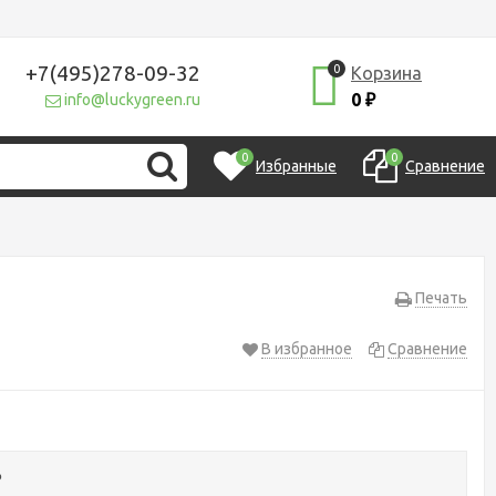
+7(495)278-09-32
0
Корзина
0
info@luckygreen.ru
₽
0
0
Избранные
Сравнение
Печать
В избранное
Сравнение
₽