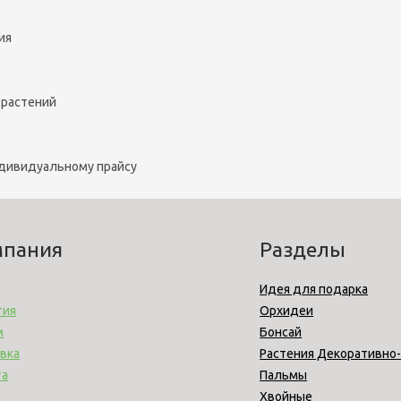
ия
 растений
ндивидуальному прайсу
мпания
Разделы
Идея для подарка
тия
Орхидеи
м
Бонсай
вка
Растения Декоративно
та
Пальмы
Хвойные