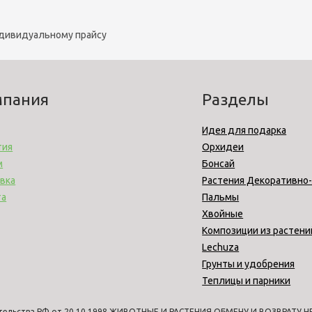
ндивидуальному прайсу
мпания
Разделы
Идея для подарка
тия
Орхидеи
м
Бонсай
вка
Растения Декоративно
та
Пальмы
Хвойные
Композиции из растени
Lechuza
Грунты и удобрения
Теплицы и парники
тельства РФ от 20.10.1998 ЖИВОТНЫЕ И РАСТЕНИЯ ОБМЕНУ И ВОЗВРАТУ НЕ 