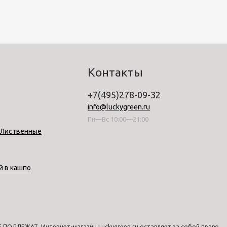
Контакты
+7(495)278-09-32
info@luckygreen.ru
Пн—Вс 10:00—21:00
-Лиственные
й в кашпо
ПОДЛЕЖАТ. Интернет-магазин Luckygreen.ru оставляет за собой право