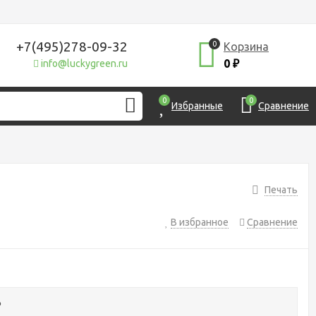
+7(495)278-09-32
0
Корзина
0
info@luckygreen.ru
₽
0
0
Избранные
Сравнение
Печать
В избранное
Сравнение
₽