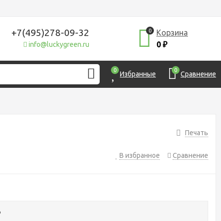
+7(495)278-09-32
0
Корзина
0
info@luckygreen.ru
₽
0
0
Избранные
Сравнение
Печать
В избранное
Сравнение
₽