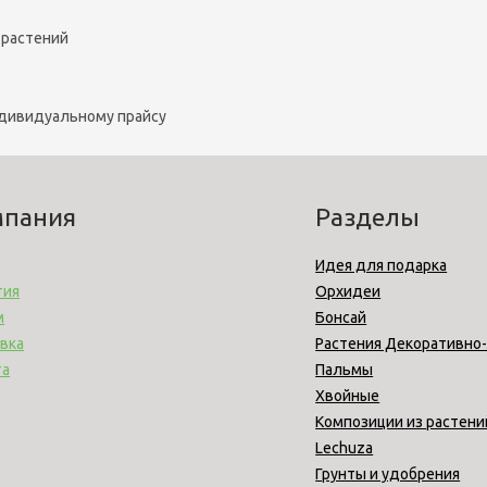
 растений
ндивидуальному прайсу
мпания
Разделы
Идея для подарка
тия
Орхидеи
м
Бонсай
вка
Растения Декоративно
та
Пальмы
Хвойные
Композиции из растени
Lechuza
Грунты и удобрения