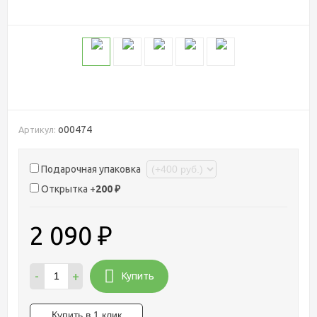
о00474
Артикул:
Подарочная упаковка
Открытка +
200
₽
2 090
₽
-
+
Купить