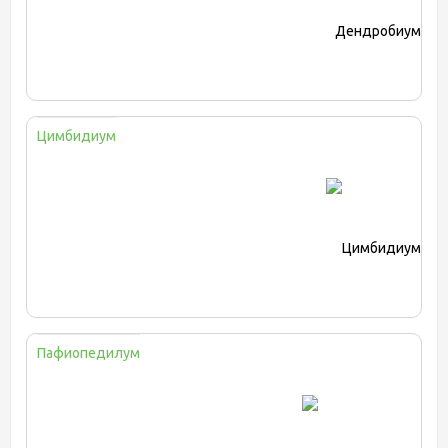
Цимбидиум
Пафиопедилум