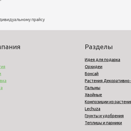
ндивидуальному прайсу
мпания
Разделы
Идея для подарка
тия
Орхидеи
м
Бонсай
вка
Растения Декоративно
та
Пальмы
Хвойные
Композиции из растени
Lechuza
Грунты и удобрения
Теплицы и парники