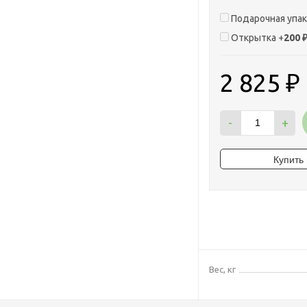
Подарочная упа
Открытка +
200
2 825
₽
-
+
Вес, кг