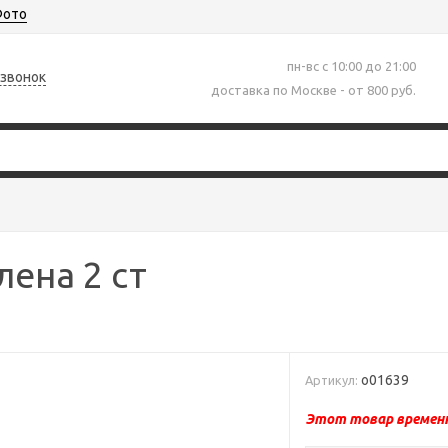
ото
пн-вс с 10:00 до 21:00
 звонок
доставка по Москве - от 800 руб.
ена 2 ст
о01639
Артикул:
Этот товар временн