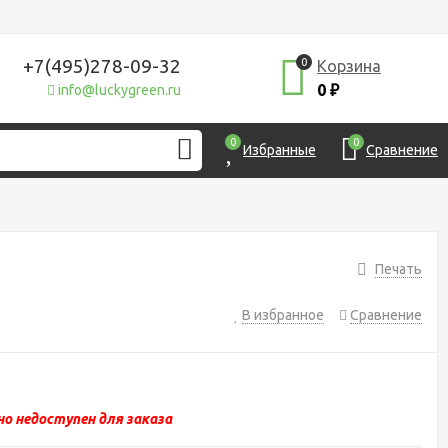
+7(495)278-09-32
0
Корзина
0
info@luckygreen.ru
₽
0
0
Избранные
Сравнение
Печать
В избранное
Сравнение
о недоступен для заказа