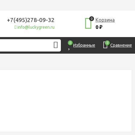
+7(495)278-09-32
0
Корзина
0
info@luckygreen.ru
₽
0
0
Избранные
Сравнение