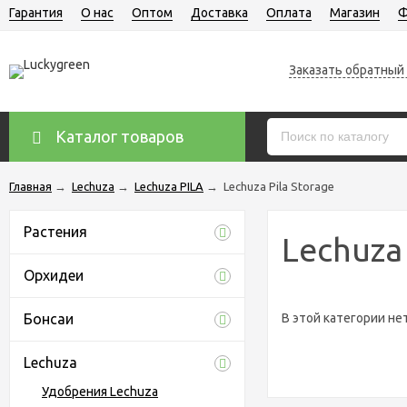
Гарантия
О нас
Оптом
Доставка
Оплата
Магазин
Ф
Заказать обратный
Каталог товаров
Главная
→
Lechuza
→
Lechuza PILA
→
Lechuza Pila Storage
Растения
Lechuza 
Орхидеи
Бонсаи
В этой категории не
Lechuza
Удобрения Lechuza